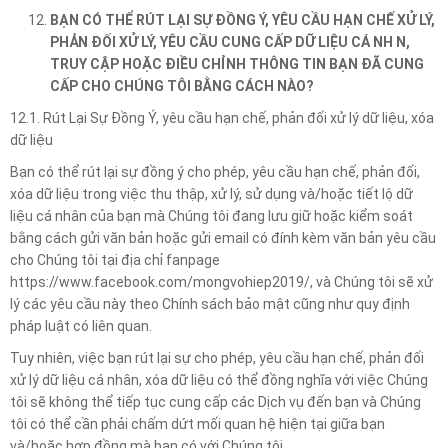
BẠN CÓ THỂ RÚT LẠI SỰ ĐỒNG Ý, YÊU CẦU HẠN CHẾ XỬ LÝ,
PHẢN ĐỐI XỬ LÝ, YÊU CẦU CUNG CẤP DỮ LIỆU CÁ NH N,
TRUY CẬP HOẶC ĐIỀU CHỈNH THÔNG TIN BẠN ĐÃ CUNG
CẤP CHO CHÚNG TÔI BẰNG CÁCH NÀO?
12.1. Rút Lại Sự Đồng Ý, yêu cầu hạn chế, phản đối xử lý dữ liệu, xóa
dữ liệu
Bạn có thể rút lại sự đồng ý cho phép, yêu cầu hạn chế, phản đối,
xóa dữ liệu trong việc thu thập, xử lý, sử dụng và/hoặc tiết lộ dữ
liệu cá nhân của bạn mà Chúng tôi đang lưu giữ hoặc kiểm soát
bằng cách gửi văn bản hoặc gửi email có đính kèm văn bản yêu cầu
cho Chúng tôi tại địa chỉ fanpage
https://www.facebook.com/mongvohiep2019/, và Chúng tôi sẽ xử
lý các yêu cầu này theo Chính sách bảo mật cũng như quy định
pháp luật có liên quan.
Tuy nhiên, việc bạn rút lại sự cho phép, yêu cầu hạn chế, phản đối
xử lý dữ liệu cá nhân, xóa dữ liệu có thể đồng nghĩa với việc Chúng
tôi sẽ không thể tiếp tục cung cấp các Dịch vụ đến bạn và Chúng
tôi có thể cần phải chấm dứt mối quan hệ hiện tại giữa bạn
và/hoặc hợp đồng mà bạn có với Chúng tôi.