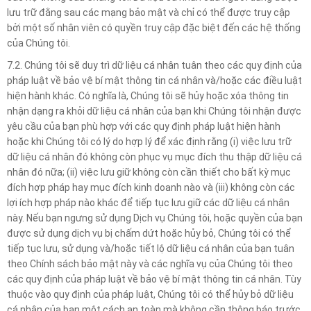
lưu trữ đằng sau các mạng bảo mật và chỉ có thể được truy cập
bởi một số nhân viên có quyền truy cập đặc biệt đến các hệ thống
của Chúng tôi.
7.2. Chúng tôi sẽ duy trì dữ liệu cá nhân tuân theo các quy định của
pháp luật về bảo vệ bí mật thông tin cá nhân và/hoặc các điều luật
hiện hành khác. Có nghĩa là, Chúng tôi sẽ hủy hoặc xóa thông tin
nhận dạng ra khỏi dữ liệu cá nhân của bạn khi Chúng tôi nhận được
yêu cầu của bạn phù hợp với các quy định pháp luật hiện hành
hoặc khi Chúng tôi có lý do hợp lý để xác định rằng (i) việc lưu trữ
dữ liệu cá nhân đó không còn phục vụ mục đích thu thập dữ liệu cá
nhân đó nữa; (ii) việc lưu giữ không còn cần thiết cho bất kỳ mục
đích hợp pháp hay mục đích kinh doanh nào và (iii) không còn các
lợi ích hợp pháp nào khác để tiếp tục lưu giữ các dữ liệu cá nhân
này. Nếu bạn ngưng sử dụng Dịch vụ Chúng tôi, hoặc quyền của bạn
được sử dụng dịch vụ bị chấm dứt hoặc hủy bỏ, Chúng tôi có thể
tiếp tục lưu, sử dụng và/hoặc tiết lộ dữ liệu cá nhân của bạn tuân
theo Chính sách bảo mật này và các nghĩa vụ của Chúng tôi theo
các quy định của pháp luật về bảo vệ bí mật thông tin cá nhân. Tùy
thuộc vào quy định của pháp luật, Chúng tôi có thể hủy bỏ dữ liệu
cá nhân của bạn một cách an toàn mà không cần thông báo trước