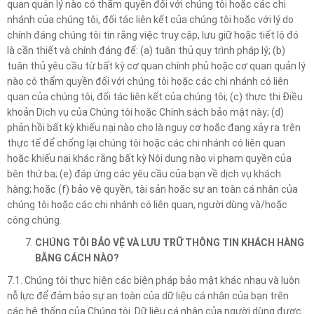
quan quản lý nào có thẩm quyền đối với chúng tôi hoặc các chi
nhánh của chúng tôi, đối tác liên kết của chúng tôi hoặc với lý do
chính đáng chúng tôi tin rằng việc truy cập, lưu giữ hoặc tiết lộ đó
là cần thiết và chính đáng để: (a) tuân thủ quy trình pháp lý; (b)
tuân thủ yêu cầu từ bất kỳ cơ quan chính phủ hoặc cơ quan quản lý
nào có thẩm quyền đối với chúng tôi hoặc các chi nhánh có liên
quan của chúng tôi, đối tác liên kết của chúng tôi; (c) thực thi Điều
khoản Dịch vụ của Chúng tôi hoặc Chính sách bảo mật này; (d)
phản hồi bất kỳ khiếu nại nào cho là nguy cơ hoặc đang xảy ra trên
thực tế để chống lại chúng tôi hoặc các chi nhánh có liên quan
hoặc khiếu nại khác rằng bất kỳ Nội dung nào vi phạm quyền của
bên thứ ba; (e) đáp ứng các yêu cầu của bạn về dịch vụ khách
hàng; hoặc (f) bảo vệ quyền, tài sản hoặc sự an toàn cá nhân của
chúng tôi hoặc các chi nhánh có liên quan, người dùng và/hoặc
công chúng.
CHÚNG TÔI BẢO VỆ VÀ LƯU TRỮ THÔNG TIN KHÁCH HÀNG
BẰNG CÁCH NÀO?
7.1. Chúng tôi thực hiện các biện pháp bảo mật khác nhau và luôn
nỗ lực để đảm bảo sự an toàn của dữ liệu cá nhân của bạn trên
các hệ thống của Chúng tôi. Dữ liệu cá nhân của người dùng được