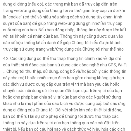
dụng di động (nếu có), các trang mà bạn đã truy cập đến trên
trang web/ứng dụng của Chúng tôi và thời gian truy cập và đôi khi
là "cookie" (có thể vô hiệu hóa bằng cách sử dụng tùy chọn trình
duyệt của bạn) để giúp trang web/ứng dụng ghi nhớ lần truy cập
cuối cùng của bạn. Nếu bạn đăng nhập, thông tin này được liên kết
với tài khoản cá nhân của bạn. Thông tin này cũng được đưa vào
các số liệu thống kê ẩn danh để giúp Chúng tôi hiểu được khách
truy cập sử dụng trang web/ứng dụng của Chúng tôi như thế nào.
4.2. Các ứng dụng có thể thu thập thông tin chính xác về địa chỉ
của thiết bị di động của bạn sử dụng các công nghệ như GPS, Wi-Fi,
… Chúng tôi thu thập, sử dụng, công bố và/hoặc xử lý các thông tin
này cho một hoặc nhiều mục đích bao gồm nhưng không giới hạn
các dịch vụ được cung cấp dựa trên vị trí mà bạn yêu cầu hoặc
chuyển các nội dung có liên quan đến bạn dựa trên vị trí của bạn
hoặc cho phép bạn chia sẻ vị trí của bạn cho các Người sử dụng
khác như là một phần của các Dịch vụ được cung cấp bởi các ứng
dụng di động của Chúng tôi. Đối với phần lớn các thiết bị di động,
bạn có thể rút lại sự cho phép để Chúng tôi được thu thập các
thông tin này dựa trên vị trí của bạn thông qua các cài đặt trên
thiết bị. Nếu bạn có câu hỏi nào về cách thức vô hiệu hóa các dịch