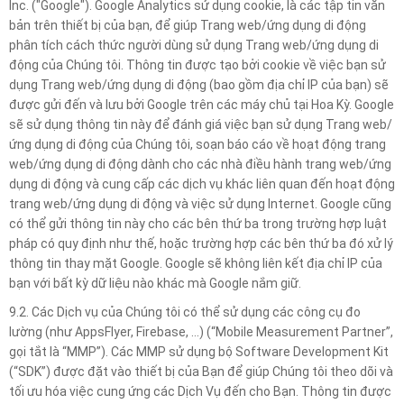
Inc. ("Google"). Google Analytics sử dụng cookie, là các tập tin văn
bản trên thiết bị của bạn, để giúp Trang web/ứng dụng di động
phân tích cách thức người dùng sử dụng Trang web/ứng dụng di
động của Chúng tôi. Thông tin được tạo bởi cookie về việc bạn sử
dụng Trang web/ứng dụng di động (bao gồm địa chỉ IP của bạn) sẽ
được gửi đến và lưu bởi Google trên các máy chủ tại Hoa Kỳ. Google
sẽ sử dụng thông tin này để đánh giá việc bạn sử dụng Trang web/
ứng dụng di động của Chúng tôi, soạn báo cáo về hoạt động trang
web/ứng dụng di động dành cho các nhà điều hành trang web/ứng
dụng di động và cung cấp các dịch vụ khác liên quan đến hoạt động
trang web/ứng dụng di động và việc sử dụng Internet. Google cũng
có thể gửi thông tin này cho các bên thứ ba trong trường hợp luật
pháp có quy định như thế, hoặc trường hợp các bên thứ ba đó xử lý
thông tin thay mặt Google. Google sẽ không liên kết địa chỉ IP của
bạn với bất kỳ dữ liệu nào khác mà Google nắm giữ.
9.2. Các Dịch vụ của Chúng tôi có thể sử dụng các công cụ đo
lường (như AppsFlyer, Firebase, …) (“Mobile Measurement Partner”,
gọi tắt là “MMP”). Các MMP sử dụng bộ Software Development Kit
(“SDK”) được đặt vào thiết bị của Bạn để giúp Chúng tôi theo dõi và
tối ưu hóa việc cung ứng các Dịch Vụ đến cho Bạn. Thông tin được