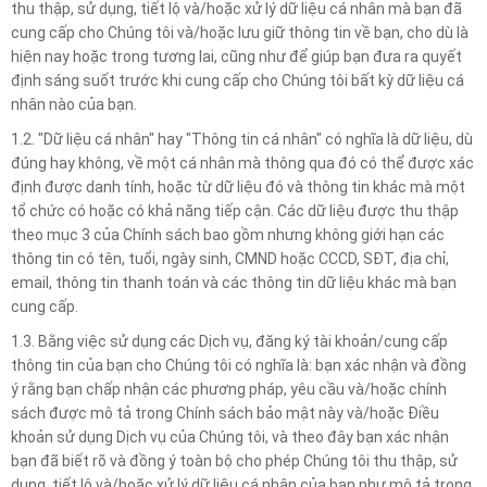
thu thập, sử dụng, tiết lộ và/hoặc xử lý dữ liệu cá nhân mà bạn đã
cung cấp cho Chúng tôi và/hoặc lưu giữ thông tin về bạn, cho dù là
hiện nay hoặc trong tương lai, cũng như để giúp bạn đưa ra quyết
định sáng suốt trước khi cung cấp cho Chúng tôi bất kỳ dữ liệu cá
nhân nào của bạn.
1.2. "Dữ liệu cá nhân" hay "Thông tin cá nhân" có nghĩa là dữ liệu, dù
đúng hay không, về một cá nhân mà thông qua đó có thể được xác
định được danh tính, hoặc từ dữ liệu đó và thông tin khác mà một
tổ chức có hoặc có khả năng tiếp cận. Các dữ liệu được thu thập
theo mục 3 của Chính sách bao gồm nhưng không giới hạn các
thông tin có tên, tuổi, ngày sinh, CMND hoặc CCCD, SĐT, địa chỉ,
email, thông tin thanh toán và các thông tin dữ liệu khác mà bạn
cung cấp.
1.3. Bằng việc sử dụng các Dịch vụ, đăng ký tài khoản/cung cấp
thông tin của bạn cho Chúng tôi có nghĩa là: bạn xác nhận và đồng
ý rằng bạn chấp nhận các phương pháp, yêu cầu và/hoặc chính
sách được mô tả trong Chính sách bảo mật này và/hoặc Điều
khoản sử dụng Dịch vụ của Chúng tôi, và theo đây bạn xác nhận
bạn đã biết rõ và đồng ý toàn bộ cho phép Chúng tôi thu thập, sử
dụng, tiết lộ và/hoặc xử lý dữ liệu cá nhân của bạn như mô tả trong