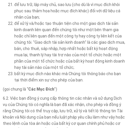
để lưu trữ, lập máy chủ, sao lưu (cho dù là vì mục đích khôi
phục sau thảm họa hoặc mục đích khác) đối với dữ liệu cá
nhân của bạn;
để xử lý và/hoặc tạo thuận tiện cho một giao dịch tài sản
kinh doanh liên quan đến chúng tôi như một bên tham gia
hoặc chỉ liên quan đến một công ty hay công ty liên kết của
chúng tôi. "Giao dịch tài sản kinh doanh" là các giao dịch mua,
bán, cho thuê, sáp nhập, hợp nhất hoặc bất kỳ hoạt động
mua lại, thanh lý hay tài trợ nào của một tổ chức hoặc một
phần của một tổ chức hoặc của bất kỳ hoạt động kinh doanh
hay tài sản nào của một tổ chức;
bất kỳ mục đích nào khác mà Chúng tôi thông báo cho bạn
tại thời điểm xin sự cho phép của bạn.
(gọi chung là “
Các Mục Đích
”)
6.2. Việc bạn đồng ý cung cấp thông tin các nhân và sử dụng Dịch
vụ của Chúng tôi có nghĩa là bạn đã xác nhận, cho phép và đồng ý
rằng Chúng tôi có thể truy cập, lưu trữ, xử lý và tiết lộ thông tin Tài
khoản và Nội dung của bạn nếu luật pháp yêu cầu làm như vậy hoặc
theo lệnh của tòa án hoặc của bất kỳ cơ quan chính phủ hoặc cơ