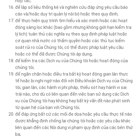
hợp tác;
để lập số liệu thống kê và nghiên cứu đáp ứng yêu cầu báo
cáo và/hoặc duy trì quản lý nội bộ hoặc theo quy định;
để thực hiện quy trình tìm hiểu và xác minh hoặc các hoạt
động sàng lọc khác (bao gồm nhưng không giới hạn kiểm tra
lý lịch) tuân thủ các nghĩa vụ theo quy định pháp luật hoặc
cơ quan nhà nước có thẩm quyền hoặc các thủ tục kiểm
soát rủi ro của Chúng tôi, có thể được pháp luật yêu cầu
hoặc có thể đã được Chúng tôi áp dụng;
để kiểm tra các Dịch vụ của Chúng tôi hoặc hoạt động của
chúng tôi;
để ngăn chặn hoặc điều tra bất kỳ hoạt động gian lận thực
tế hoặc bị nghi ngờ nào đối với Điều khoản Dịch vụ của Chúng
tôi, gian lận, các hành vi phi pháp, thiếu sót hay hành vi sai
trái nào, cho dù có liên quan đến việc bạn sử dụng các Dịch
vụ của Chúng tôi hay không hay bất kỳ vấn đề nào phát sinh
từ quan hệ của bạn với Chúng tôi;
để đáp ứng bất cứ các mối đe dọa hoặc yêu cầu thực tế nào
được khẳng định chống lại chúng tôi hoặc các yêu cầu khác
liên quan đến các Nội dung vi phạm quy định của các bên thứ
ba;