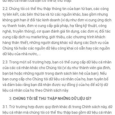
dữ liệu cá nhân của bạn có thể bị thu thập.
2.2. Chúng tôi có thể thu thập thông tin của bạn từ bạn, các công
ty liên kết, các bên thứ ba và từ các nguồn khác, bao gồm nhưng
không giới hạn ở đối tác kinh doanh (ví dụ như đơn vị cung ứng dịch
vụ thanh toán, đơn vị cung cấp giải pháp, hạ tầng kỹ thuật, công
nghệ, truyền thông), cơ quan đánh giá tín dụng, các đơn vị, đối tác
cung cấp dịch vụ marketing, giới thiệu, các chương trình khách
hàng thân thiết, những người dùng khác sử dụng các Dịch vụ của
Chúng tôi hoặc các nguồn dữ liệu công khai có sẵn hay các nguồn
dữ liệu của nhà nước, …
2.3. Trong một số trường hợp, bạn có thể cung cấp dữ liệu cá nhân
của các cá nhân khác cho Chúng tôi (ví dụ như thành viên gia đình,
bạn bè hoặc những người trong danh sách liên hệ của bạn). Nếu
bạn cung cấp cho Chúng tôi dữ liệu cá nhân của họ, bạn tuyên bố
và đảm bảo rằng bạn đã nhận được sự đồng ý của họ để xử lý dữ
liệu cá nhân của họ theo Chính sách này.
CHÚNG TÔI SẼ THU THẬP NHỮNG DỮ LIỆU GÌ?
3.1. Trừ trường hợp được quy định khác đi trong Chính sách này, dữ
liệu cá nhân mà chúng tôi có thể thu thập bao gồm dữ liệu cá nhân