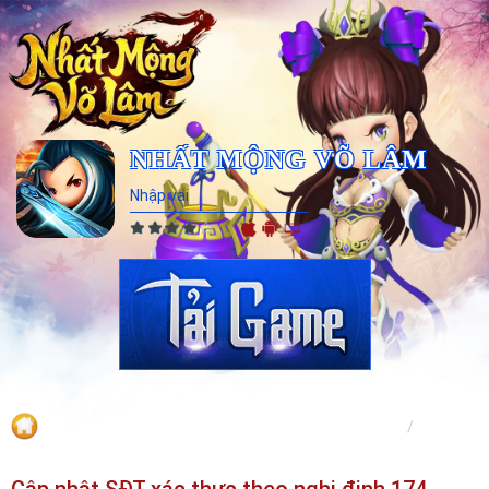
NHẤT MỘNG VÕ LÂM
Nhập vai
Tin tức
Trang chủ
Tin tức
Cập nhật SĐT xác thực theo nghị định 174