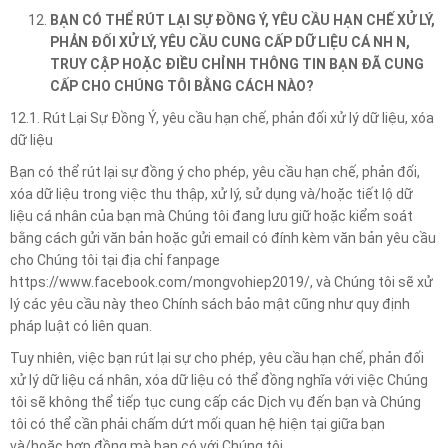
BẠN CÓ THỂ RÚT LẠI SỰ ĐỒNG Ý, YÊU CẦU HẠN CHẾ XỬ LÝ,
PHẢN ĐỐI XỬ LÝ, YÊU CẦU CUNG CẤP DỮ LIỆU CÁ NH N,
TRUY CẬP HOẶC ĐIỀU CHỈNH THÔNG TIN BẠN ĐÃ CUNG
CẤP CHO CHÚNG TÔI BẰNG CÁCH NÀO?
12.1. Rút Lại Sự Đồng Ý, yêu cầu hạn chế, phản đối xử lý dữ liệu, xóa
dữ liệu
Bạn có thể rút lại sự đồng ý cho phép, yêu cầu hạn chế, phản đối,
xóa dữ liệu trong việc thu thập, xử lý, sử dụng và/hoặc tiết lộ dữ
liệu cá nhân của bạn mà Chúng tôi đang lưu giữ hoặc kiểm soát
bằng cách gửi văn bản hoặc gửi email có đính kèm văn bản yêu cầu
cho Chúng tôi tại địa chỉ fanpage
https://www.facebook.com/mongvohiep2019/, và Chúng tôi sẽ xử
lý các yêu cầu này theo Chính sách bảo mật cũng như quy định
pháp luật có liên quan.
Tuy nhiên, việc bạn rút lại sự cho phép, yêu cầu hạn chế, phản đối
xử lý dữ liệu cá nhân, xóa dữ liệu có thể đồng nghĩa với việc Chúng
tôi sẽ không thể tiếp tục cung cấp các Dịch vụ đến bạn và Chúng
tôi có thể cần phải chấm dứt mối quan hệ hiện tại giữa bạn
và/hoặc hợp đồng mà bạn có với Chúng tôi.