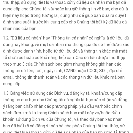
thu thập, sử dụng, tiết lộ và/hoặc xử lý dữ liệu cá nhân mà bạn đã
cung cấp cho Chúng tôi và/hoặc lưu giữ thông tin về bạn, cho dù là
hiện nay hoặc trong tương lai, cũng như để giúp bạn đưa ra quyết
định sáng suốt trước khi cung cấp cho Chúng tôi bất kỳ dữ liệu cá
nhân nào của bạn.
1.2. "Dữ liệu cá nhân" hay "Thông tin cá nhân" có nghĩa là dữ liệu, dù
đúng hay không, về một cá nhân mà thông qua đó có thể được xác
định được danh tính, hoặc từ dữ liệu đó và thông tin khác mà một
tổ chức có hoặc có khả năng tiếp cận. Các dữ liệu được thu thập
theo mục 3 của Chính sách bao gồm nhưng không giới hạn các
thông tin có tên, tuổi, ngày sinh, CMND hoặc CCCD, SĐT, địa chỉ,
email, thông tin thanh toán và các thông tin dữ liệu khác mà bạn
cung cấp.
1.3. Bằng việc sử dụng các Dịch vụ, đăng ký tài khoản/cung cấp
thông tin của bạn cho Chúng tôi có nghĩa là: bạn xác nhận và đồng
ý rằng bạn chấp nhận các phương pháp, yêu cầu và/hoặc chính
sách được mô tả trong Chính sách bảo mật này và/hoặc Điều
khoản sử dụng Dịch vụ của Chúng tôi, và theo đây bạn xác nhận
bạn đã biết rõ và đồng ý toàn bộ cho phép Chúng tôi thu thập, sử
dụng, tiết lộ và/hoặc xử lý dữ liệu cá nhân của bạn như mô tả trong