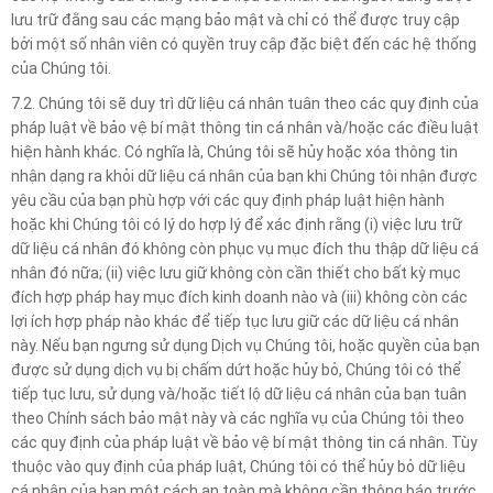
lưu trữ đằng sau các mạng bảo mật và chỉ có thể được truy cập
bởi một số nhân viên có quyền truy cập đặc biệt đến các hệ thống
của Chúng tôi.
7.2. Chúng tôi sẽ duy trì dữ liệu cá nhân tuân theo các quy định của
pháp luật về bảo vệ bí mật thông tin cá nhân và/hoặc các điều luật
hiện hành khác. Có nghĩa là, Chúng tôi sẽ hủy hoặc xóa thông tin
nhận dạng ra khỏi dữ liệu cá nhân của bạn khi Chúng tôi nhận được
yêu cầu của bạn phù hợp với các quy định pháp luật hiện hành
hoặc khi Chúng tôi có lý do hợp lý để xác định rằng (i) việc lưu trữ
dữ liệu cá nhân đó không còn phục vụ mục đích thu thập dữ liệu cá
nhân đó nữa; (ii) việc lưu giữ không còn cần thiết cho bất kỳ mục
đích hợp pháp hay mục đích kinh doanh nào và (iii) không còn các
lợi ích hợp pháp nào khác để tiếp tục lưu giữ các dữ liệu cá nhân
này. Nếu bạn ngưng sử dụng Dịch vụ Chúng tôi, hoặc quyền của bạn
được sử dụng dịch vụ bị chấm dứt hoặc hủy bỏ, Chúng tôi có thể
tiếp tục lưu, sử dụng và/hoặc tiết lộ dữ liệu cá nhân của bạn tuân
theo Chính sách bảo mật này và các nghĩa vụ của Chúng tôi theo
các quy định của pháp luật về bảo vệ bí mật thông tin cá nhân. Tùy
thuộc vào quy định của pháp luật, Chúng tôi có thể hủy bỏ dữ liệu
cá nhân của bạn một cách an toàn mà không cần thông báo trước