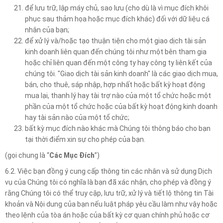
để lưu trữ, lập máy chủ, sao lưu (cho dù là vì mục đích khôi
phục sau thảm họa hoặc mục đích khác) đối với dữ liệu cá
nhân của bạn;
để xử lý và/hoặc tạo thuận tiện cho một giao dịch tài sản
kinh doanh liên quan đến chúng tôi như một bên tham gia
hoặc chỉ liên quan đến một công ty hay công ty liên kết của
chúng tôi. "Giao dịch tài sản kinh doanh" là các giao dịch mua,
bán, cho thuê, sáp nhập, hợp nhất hoặc bất kỳ hoạt động
mua lại, thanh lý hay tài trợ nào của một tổ chức hoặc một
phần của một tổ chức hoặc của bất kỳ hoạt động kinh doanh
hay tài sản nào của một tổ chức;
bất kỳ mục đích nào khác mà Chúng tôi thông báo cho bạn
tại thời điểm xin sự cho phép của bạn.
(gọi chung là “
Các Mục Đích
”)
6.2. Việc bạn đồng ý cung cấp thông tin các nhân và sử dụng Dịch
vụ của Chúng tôi có nghĩa là bạn đã xác nhận, cho phép và đồng ý
rằng Chúng tôi có thể truy cập, lưu trữ, xử lý và tiết lộ thông tin Tài
khoản và Nội dung của bạn nếu luật pháp yêu cầu làm như vậy hoặc
theo lệnh của tòa án hoặc của bất kỳ cơ quan chính phủ hoặc cơ