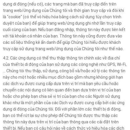
dụng di động (nếu có), các trang mà bạn đã truy cập đến trên
trang web/ứng dụng của Chúng tôi và thời gian truy cập và đôi khi
là "cookie" (có thể vô hiệu hóa bằng cách sử dụng tùy chọn trình
duyệt của bạn) để giúp trang web/ứng dụng ghi nhớ lần truy cập
cuối cùng của bạn. Nếu bạn đăng nhập, thông tin này được liên kết
với tài khoản cá nhân của bạn. Thông tin này cũng được đưa vào
các số liệu thống kê ẩn danh để giúp Chúng tôi hiểu được khách
truy cập sử dụng trang web/ứng dụng của Chúng tôi như thế nào.
4.2. Các ứng dụng có thể thu thập thông tin chính xác về địa chỉ
của thiết bị di động của bạn sử dụng các công nghệ như GPS, Wi-Fi,
… Chúng tôi thu thập, sử dụng, công bố và/hoặc xử lý các thông tin
này cho một hoặc nhiều mục đích bao gồm nhưng không giới hạn
các dịch vụ được cung cấp dựa trên vị trí mà bạn yêu cầu hoặc
chuyển các nội dung có liên quan đến bạn dựa trên vị trí của bạn
hoặc cho phép bạn chia sẻ vị trí của bạn cho các Người sử dụng
khác như là một phần của các Dịch vụ được cung cấp bởi các ứng
dụng di động của Chúng tôi. Đối với phần lớn các thiết bị di động,
bạn có thể rút lại sự cho phép để Chúng tôi được thu thập các
thông tin này dựa trên vị trí của bạn thông qua các cài đặt trên
thiết bị. Nếu bạn có câu hỏi nào về cách thức vô hiệu hóa các dịch