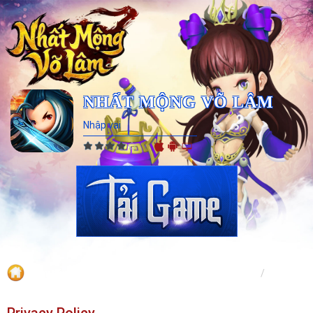
NHẤT MỘNG VÕ LÂM
Nhập vai
Tin tức
Trang chủ
Tin tức
Privacy Policy