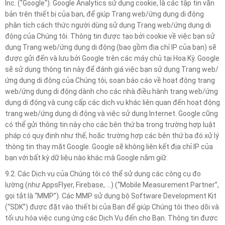
Inc. ("Google"). Google Analytics sử dụng cookie, là các tập tin văn
bản trên thiết bị của bạn, để giúp Trang web/ứng dụng di động
phân tích cách thức người dùng sử dụng Trang web/ứng dụng di
động của Chúng tôi. Thông tin được tạo bởi cookie về việc bạn sử
dụng Trang web/ứng dụng di động (bao gồm địa chỉ IP của bạn) sẽ
được gửi đến và lưu bởi Google trên các máy chủ tại Hoa Kỳ. Google
sẽ sử dụng thông tin này để đánh giá việc bạn sử dụng Trang web/
ứng dụng di động của Chúng tôi, soạn báo cáo về hoạt động trang
web/ứng dụng di động dành cho các nhà điều hành trang web/ứng
dụng di động và cung cấp các dịch vụ khác liên quan đến hoạt động
trang web/ứng dụng di động và việc sử dụng Internet. Google cũng
có thể gửi thông tin này cho các bên thứ ba trong trường hợp luật
pháp có quy định như thế, hoặc trường hợp các bên thứ ba đó xử lý
thông tin thay mặt Google. Google sẽ không liên kết địa chỉ IP của
bạn với bất kỳ dữ liệu nào khác mà Google nắm giữ.
9.2. Các Dịch vụ của Chúng tôi có thể sử dụng các công cụ đo
lường (như AppsFlyer, Firebase, …) (“Mobile Measurement Partner”,
gọi tắt là “MMP”). Các MMP sử dụng bộ Software Development Kit
(“SDK”) được đặt vào thiết bị của Bạn để giúp Chúng tôi theo dõi và
tối ưu hóa việc cung ứng các Dịch Vụ đến cho Bạn. Thông tin được