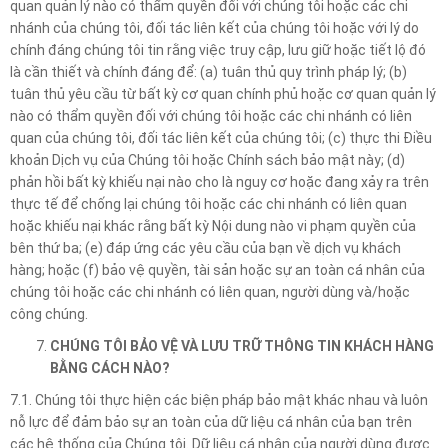
quan quản lý nào có thẩm quyền đối với chúng tôi hoặc các chi
nhánh của chúng tôi, đối tác liên kết của chúng tôi hoặc với lý do
chính đáng chúng tôi tin rằng việc truy cập, lưu giữ hoặc tiết lộ đó
là cần thiết và chính đáng để: (a) tuân thủ quy trình pháp lý; (b)
tuân thủ yêu cầu từ bất kỳ cơ quan chính phủ hoặc cơ quan quản lý
nào có thẩm quyền đối với chúng tôi hoặc các chi nhánh có liên
quan của chúng tôi, đối tác liên kết của chúng tôi; (c) thực thi Điều
khoản Dịch vụ của Chúng tôi hoặc Chính sách bảo mật này; (d)
phản hồi bất kỳ khiếu nại nào cho là nguy cơ hoặc đang xảy ra trên
thực tế để chống lại chúng tôi hoặc các chi nhánh có liên quan
hoặc khiếu nại khác rằng bất kỳ Nội dung nào vi phạm quyền của
bên thứ ba; (e) đáp ứng các yêu cầu của bạn về dịch vụ khách
hàng; hoặc (f) bảo vệ quyền, tài sản hoặc sự an toàn cá nhân của
chúng tôi hoặc các chi nhánh có liên quan, người dùng và/hoặc
công chúng.
CHÚNG TÔI BẢO VỆ VÀ LƯU TRỮ THÔNG TIN KHÁCH HÀNG
BẰNG CÁCH NÀO?
7.1. Chúng tôi thực hiện các biện pháp bảo mật khác nhau và luôn
nỗ lực để đảm bảo sự an toàn của dữ liệu cá nhân của bạn trên
các hệ thống của Chúng tôi. Dữ liệu cá nhân của người dùng được