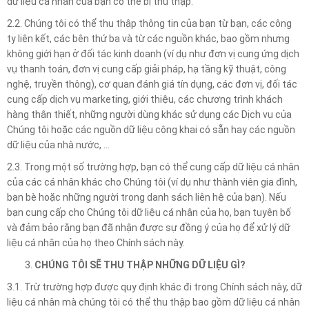
dữ liệu cá nhân của bạn có thể bị thu thập.
2.2. Chúng tôi có thể thu thập thông tin của bạn từ bạn, các công
ty liên kết, các bên thứ ba và từ các nguồn khác, bao gồm nhưng
không giới hạn ở đối tác kinh doanh (ví dụ như đơn vị cung ứng dịch
vụ thanh toán, đơn vị cung cấp giải pháp, hạ tầng kỹ thuật, công
nghệ, truyền thông), cơ quan đánh giá tín dụng, các đơn vị, đối tác
cung cấp dịch vụ marketing, giới thiệu, các chương trình khách
hàng thân thiết, những người dùng khác sử dụng các Dịch vụ của
Chúng tôi hoặc các nguồn dữ liệu công khai có sẵn hay các nguồn
dữ liệu của nhà nước, …
2.3. Trong một số trường hợp, bạn có thể cung cấp dữ liệu cá nhân
của các cá nhân khác cho Chúng tôi (ví dụ như thành viên gia đình,
bạn bè hoặc những người trong danh sách liên hệ của bạn). Nếu
bạn cung cấp cho Chúng tôi dữ liệu cá nhân của họ, bạn tuyên bố
và đảm bảo rằng bạn đã nhận được sự đồng ý của họ để xử lý dữ
liệu cá nhân của họ theo Chính sách này.
CHÚNG TÔI SẼ THU THẬP NHỮNG DỮ LIỆU GÌ?
3.1. Trừ trường hợp được quy định khác đi trong Chính sách này, dữ
liệu cá nhân mà chúng tôi có thể thu thập bao gồm dữ liệu cá nhân