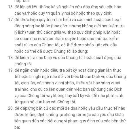
hợp tác;
để lập số liệu thống kê và nghiên cứu đáp ứng yêu cầu báo
cáo và/hoặc duy trì quản lý nội bộ hoặc theo quy định;
để thực hiện quy trình tìm hiểu và xác minh hoặc các hoạt
động sàng lọc khác (bao gồm nhưng không giới hạn kiểm tra
lý lịch) tuân thủ các nghĩa vụ theo quy định pháp luật hoặc
cơ quan nhà nước có thẩm quyền hoặc các thủ tục kiểm
soát rủi ro của Chúng tôi, có thể được pháp luật yêu cầu
hoặc có thể đã được Chúng tôi áp dụng;
để kiểm tra các Dịch vụ của Chúng tôi hoặc hoạt động của
chúng tôi;
để ngăn chặn hoặc điều tra bất kỳ hoạt động gian lận thực
tế hoặc bị nghi ngờ nào đối với Điều khoản Dịch vụ của Chúng
tôi, gian lận, các hành vi phi pháp, thiếu sót hay hành vi sai
trái nào, cho dù có liên quan đến việc bạn sử dụng các Dịch
vụ của Chúng tôi hay không hay bất kỳ vấn đề nào phát sinh
từ quan hệ của bạn với Chúng tôi;
để đáp ứng bất cứ các mối đe dọa hoặc yêu cầu thực tế nào
được khẳng định chống lại chúng tôi hoặc các yêu cầu khác
liên quan đến các Nội dung vi phạm quy định của các bên thứ
ba;